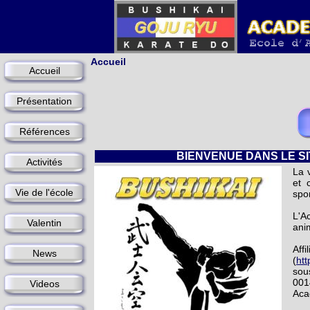
Accueil
Accueil
Présentation
Références
BIENVENUE DANS LE S
Activités
La 
et 
Vie de l'école
spo
L'A
Valentin
ani
Aff
News
(
htt
sou
001
Videos
Aca